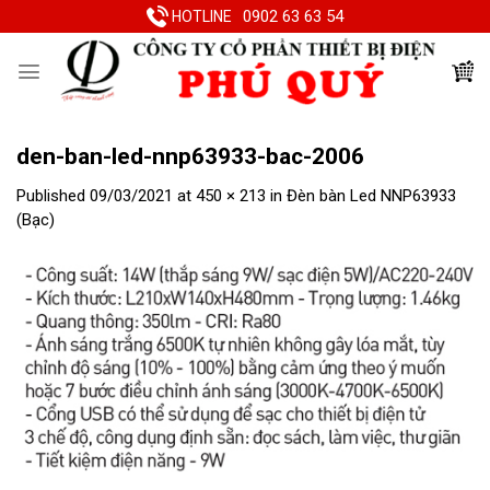
Skip
0902 63 63 54
HOTLINE
to
content
den-ban-led-nnp63933-bac-2006
Published
09/03/2021
at
450 × 213
in
Đèn bàn Led NNP63933
(Bạc)