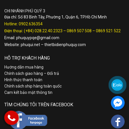
CHI NHÁNH PHÚ QUÝ 3
Địa chỉ: Số 83 Bình Tây, Phường 1, Quận 6, TP.Hồ Chí Minh
Hotline:
0902.636354
Điện thoại:
(+84) 028.22.40.2323
–
0869 507 508
–
0869 521 522
Email:
phuquypqe@gmail.com
Website:
phuqui.net
–
thietbidienphuquy.com
HỖ TRỢ KHÁCH HÀNG
Hướng dẫn mua hàng
Chính sách giao hàng – Đổi trả
Hình thức thanh toán
Chính sách ship hàng toàn quốc
Cam kết bảo mật thông tin
TÌM CHÚNG TÔI TRÊN FACEBOOK