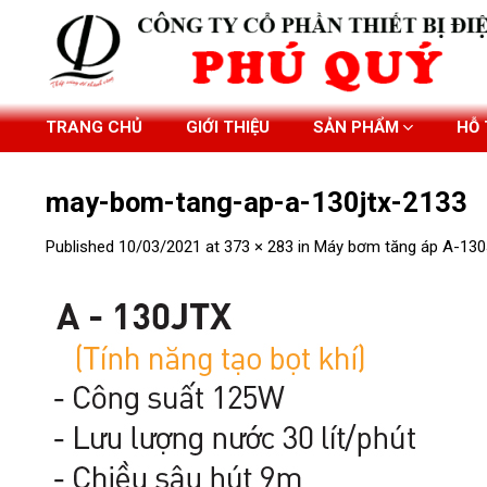
Skip
to
content
TRANG CHỦ
GIỚI THIỆU
SẢN PHẨM
HỖ
may-bom-tang-ap-a-130jtx-2133
Published
10/03/2021
at
373 × 283
in
Máy bơm tăng áp A-13