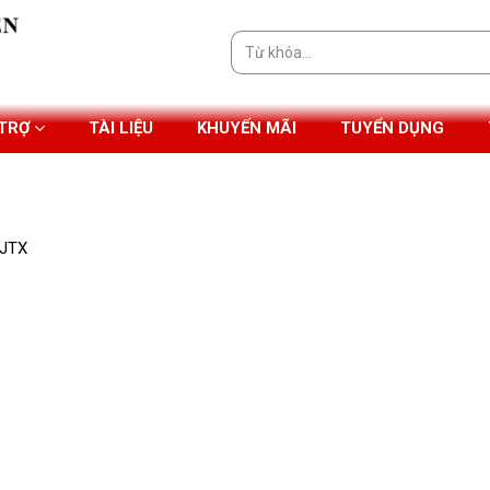
Tìm
kiếm:
 TRỢ
TÀI LIỆU
KHUYẾN MÃI
TUYỂN DỤNG
0JTX