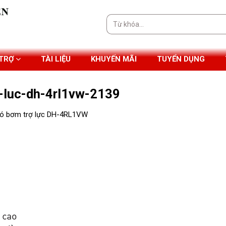
Tìm
kiếm:
 TRỢ
TÀI LIỆU
KHUYẾN MÃI
TUYỂN DỤNG
-luc-dh-4rl1vw-2139
ó bơm trợ lực DH-4RL1VW