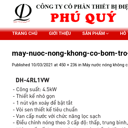
Skip
to
content
TRANG CHỦ
GIỚI THIỆU
SẢN PHẨM
HỖ
may-nuoc-nong-khong-co-bom-tro
Published
10/03/2021
at
450 × 236
in
Máy nước nóng không c