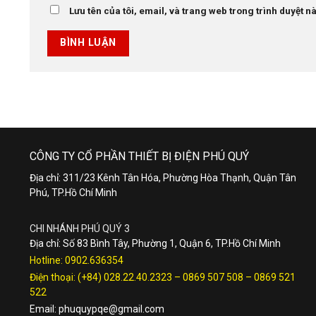
Lưu tên của tôi, email, và trang web trong trình duyệt này
CÔNG TY CỔ PHẦN THIẾT BỊ ĐIỆN PHÚ QUÝ
Địa chỉ: 311/23 Kênh Tân Hóa, Phường Hòa Thạnh, Quận Tân
Phú, TP.Hồ Chí Minh
CHI NHÁNH PHÚ QUÝ 3
Địa chỉ: Số 83 Bình Tây, Phường 1, Quận 6, TP.Hồ Chí Minh
Hotline:
0902.636354
Điện thoại:
(+84) 028.22.40.2323
–
0869 507 508
–
0869 521
522
Email:
phuquypqe@gmail.com