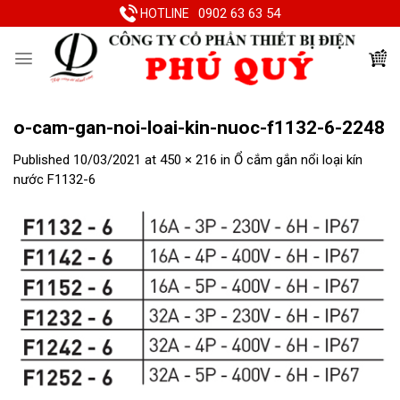
Skip
0902 63 63 54
HOTLINE
to
content
o-cam-gan-noi-loai-kin-nuoc-f1132-6-2248
Published
10/03/2021
at
450 × 216
in
Ổ cắm gắn nổi loại kín
nước F1132-6