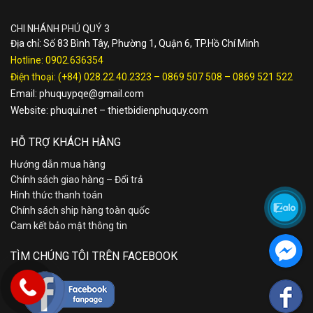
CHI NHÁNH PHÚ QUÝ 3
Địa chỉ: Số 83 Bình Tây, Phường 1, Quận 6, TP.Hồ Chí Minh
Hotline:
0902.636354
Điện thoại:
(+84) 028.22.40.2323
–
0869 507 508
–
0869 521 522
Email:
phuquypqe@gmail.com
Website:
phuqui.net
–
thietbidienphuquy.com
HỖ TRỢ KHÁCH HÀNG
Hướng dẫn mua hàng
Chính sách giao hàng – Đổi trả
Hình thức thanh toán
Chính sách ship hàng toàn quốc
Cam kết bảo mật thông tin
TÌM CHÚNG TÔI TRÊN FACEBOOK