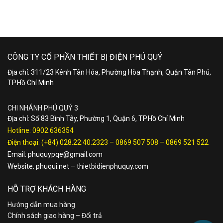
CÔNG TY CỔ PHẦN THIẾT BỊ ĐIỆN PHÚ QUÝ
Địa chỉ: 311/23 Kênh Tân Hóa, Phường Hòa Thạnh, Quận Tân Phú,
TP.Hồ Chí Minh
CHI NHÁNH PHÚ QUÝ 3
Địa chỉ: Số 83 Bình Tây, Phường 1, Quận 6, TP.Hồ Chí Minh
Hotline:
0902.636354
Điện thoại:
(+84) 028.22.40.2323
–
0869 507 508
–
0869 521 522
Email:
phuquypqe@gmail.com
Website:
phuqui.net
–
thietbidienphuquy.com
HỖ TRỢ KHÁCH HÀNG
Hướng dẫn mua hàng
Chính sách giao hàng – Đổi trả