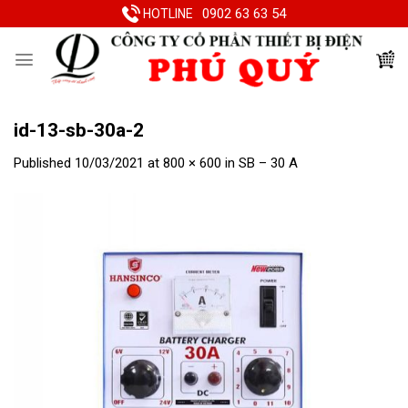
Skip
0902 63 63 54
HOTLINE
to
content
id-13-sb-30a-2
Published
10/03/2021
at
800 × 600
in
SB – 30 A