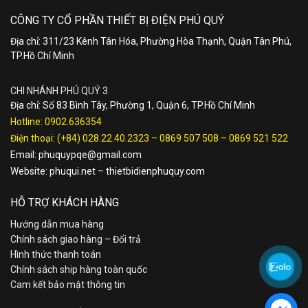
CÔNG TY CỔ PHẦN THIẾT BỊ ĐIỆN PHÚ QUÝ
Địa chỉ: 311/23 Kênh Tân Hóa, Phường Hòa Thạnh, Quận Tân Phú,
TP.Hồ Chí Minh
CHI NHÁNH PHÚ QUÝ 3
Địa chỉ: Số 83 Bình Tây, Phường 1, Quận 6, TP.Hồ Chí Minh
Hotline:
0902.636354
Điện thoại:
(+84) 028.22.40.2323
–
0869 507 508
–
0869 521 522
Email:
phuquypqe@gmail.com
Website:
phuqui.net
–
thietbidienphuquy.com
HỖ TRỢ KHÁCH HÀNG
Hướng dẫn mua hàng
Chính sách giao hàng – Đổi trả
Hình thức thanh toán
Chính sách ship hàng toàn quốc
Cam kết bảo mật thông tin