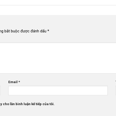
ng bắt buộc được đánh dấu
*
Email
*
 cho lần bình luận kế tiếp của tôi.