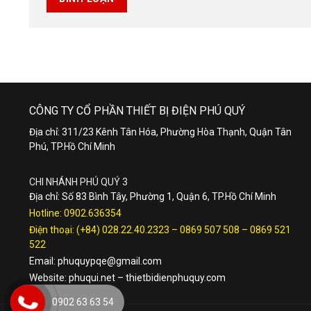
CÔNG TY CỔ PHẦN THIẾT BỊ ĐIỆN PHÚ QUÝ
Địa chỉ: 311/23 Kênh Tân Hóa, Phường Hòa Thạnh, Quận Tân
Phú, TP.Hồ Chí Minh
CHI NHÁNH PHÚ QUÝ 3
Địa chỉ: Số 83 Bình Tây, Phường 1, Quận 6, TP.Hồ Chí Minh
Hotline:
0902.636354
Điện thoại:
(+84) 028.22.40.2323
–
0869 507 508
–
0869 521
522
Email:
phuquypqe@gmail.com
Website:
phuqui.net
–
thietbidienphuquy.com
0902 63 63 54