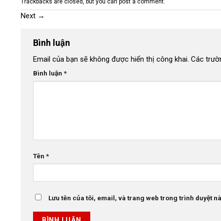
Trackbacks are closed, but you can
post a comment
.
Next
→
Bình luận
Email của bạn sẽ không được hiển thị công khai.
Các trườ
Bình luận
*
Tên
*
Lưu tên của tôi, email, và trang web trong trình duyệt này