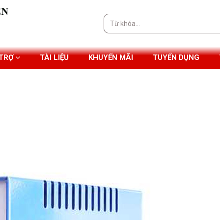
Tìm
kiếm:
 TRỢ
TÀI LIỆU
KHUYẾN MÃI
TUYỂN DỤNG