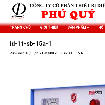
Skip
to
content
TRANG CHỦ
GIỚI THIỆU
SẢN PHẨM
HỖ
id-11-sb-15a-1
Published
10/03/2021
at
800 × 600
in
SB – 15 A