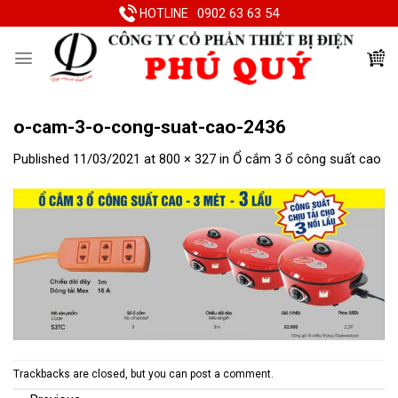
Skip
0902 63 63 54
HOTLINE
to
content
o-cam-3-o-cong-suat-cao-2436
Published
11/03/2021
at
800 × 327
in
Ổ cắm 3 ổ công suất cao
Trackbacks are closed, but you can
post a comment
.