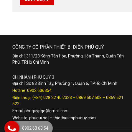
CÔNG TY CỔ PHẦN THIẾT BỊ ĐIỆN PHÚ QUÝ
Địa chỉ: 311/23 Kênh Tân Hóa, Phường Hòa Thạnh, Quận Tân
Phú, TP.Hồ Chí Minh
CHI NHÁNH PHÚ QUÝ 3
Địa chỉ: Số 83 Bình Tây, Phường 1, Quận 6, TP.Hồ Chí Minh
Hotline:
0902.636354
Điện thoại:
(+84) 028.22.40.2323
–
0869 507 508
–
0869 521
522
Email:
phuquypqe@gmail.com
Website:
phuqui.net
–
thietbidienphuquy.com
0902 63 63 54