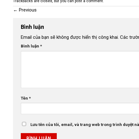
Trackbacks are closed, but you can
post a comment
.
←
Previous
Bình luận
Email của bạn sẽ không được hiển thị công khai.
Các trườ
Bình luận
*
Tên
*
Lưu tên của tôi, email, và trang web trong trình duyệt này