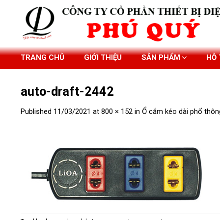
Skip
to
content
TRANG CHỦ
GIỚI THIỆU
SẢN PHẨM
HỖ
auto-draft-2442
Published
11/03/2021
at
800 × 152
in
Ổ cắm kéo dài phổ thôn