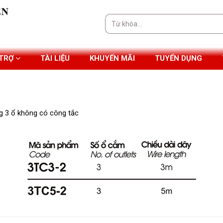
Tìm
kiếm:
 TRỢ
TÀI LIỆU
KHUYẾN MÃI
TUYỂN DỤNG
g 3 ổ không có công tắc