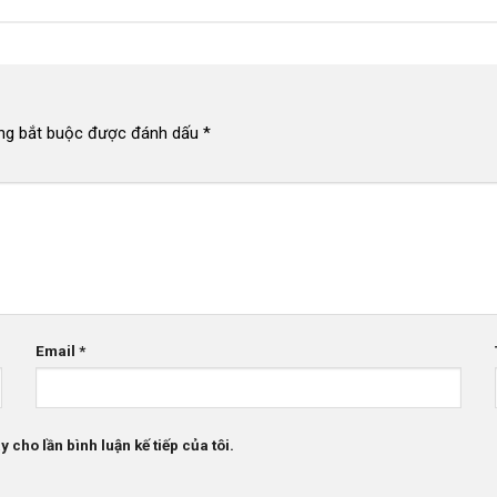
ng bắt buộc được đánh dấu
*
Email
*
 cho lần bình luận kế tiếp của tôi.