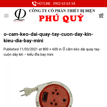
Skip
0902 63 63 54
HOTLINE
to
content
o-cam-keo-dai-quay-tay-cuon-day-kin-
kieu-dia-bay-mini
Published
11/03/2021
at
800 × 600
in
Ổ cắm kéo dài quay tay-
cuộn dây kín – kiểu đĩa bay mini