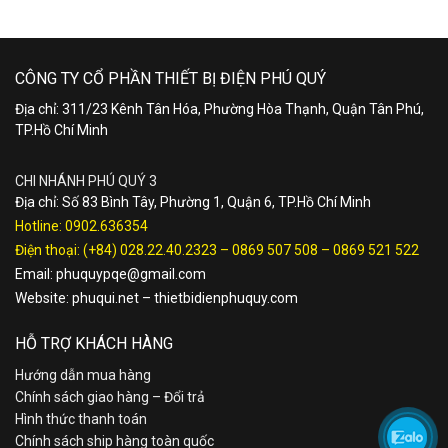
CÔNG TY CỔ PHẦN THIẾT BỊ ĐIỆN PHÚ QUÝ
Địa chỉ: 311/23 Kênh Tân Hóa, Phường Hòa Thạnh, Quận Tân Phú,
TP.Hồ Chí Minh
CHI NHÁNH PHÚ QUÝ 3
Địa chỉ: Số 83 Bình Tây, Phường 1, Quận 6, TP.Hồ Chí Minh
Hotline:
0902.636354
Điện thoại:
(+84) 028.22.40.2323
–
0869 507 508
–
0869 521 522
Email:
phuquypqe@gmail.com
Website:
phuqui.net
–
thietbidienphuquy.com
HỖ TRỢ KHÁCH HÀNG
Hướng dẫn mua hàng
Chính sách giao hàng – Đổi trả
Hình thức thanh toán
Chính sách ship hàng toàn quốc