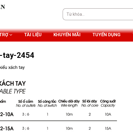
Tìm
kiếm:
 TRỢ
TÀI LIỆU
KHUYẾN MÃI
TUYỂN DỤNG
h-tay-2454
kiểu xách tay