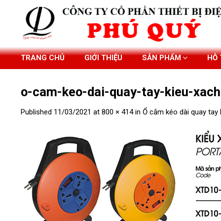
Skip
to
content
TRANG CHỦ
GIỚI THIỆU
SẢN PHẨM
HỖ
o-cam-keo-dai-quay-tay-kieu-xac
Published
11/03/2021
at
800 × 414
in
Ổ cắm kéo dài quay tay 