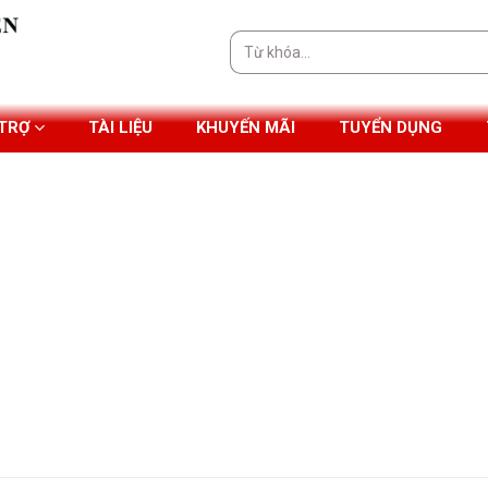
Tìm
kiếm:
 TRỢ
TÀI LIỆU
KHUYẾN MÃI
TUYỂN DỤNG