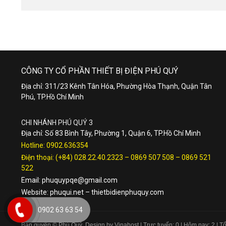
CÔNG TY CỔ PHẦN THIẾT BỊ ĐIỆN PHÚ QUÝ
Địa chỉ: 311/23 Kênh Tân Hóa, Phường Hòa Thạnh, Quận Tân
Phú, TP.Hồ Chí Minh
CHI NHÁNH PHÚ QUÝ 3
Địa chỉ: Số 83 Bình Tây, Phường 1, Quận 6, TP.Hồ Chí Minh
Hotline:
0902.636354
Điện thoại:
(+84) 028.22.40.2323
–
0869 507 508
–
0869 521
522
Email:
phuquypqe@gmail.com
Website:
phuqui.net
–
thietbidienphuquy.com
0902 63 63 54
Bản quyền © Phú Quý. Design by Vinahost
| Trực tuyến: 0 | Hôm nay: 2 | 