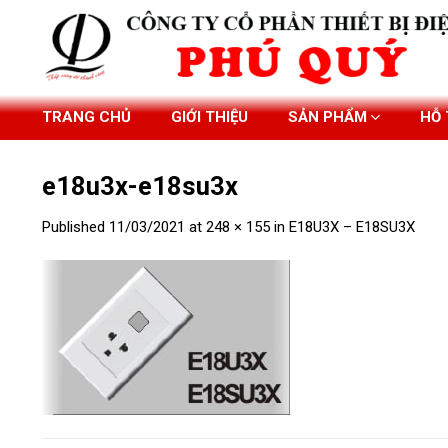
Skip
to
content
TRANG CHỦ
GIỚI THIỆU
SẢN PHẨM
HỖ
e18u3x-e18su3x
Published
11/03/2021
at
248 × 155
in
E18U3X – E18SU3X