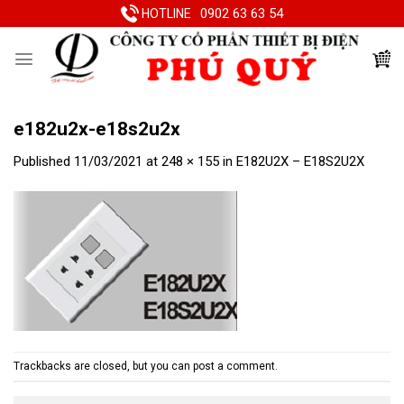
Skip
0902 63 63 54
HOTLINE
to
content
e182u2x-e18s2u2x
Published
11/03/2021
at
248 × 155
in
E182U2X – E18S2U2X
Trackbacks are closed, but you can
post a comment
.