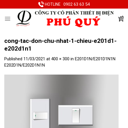
Skip
0902 63 63 54
HOTLINE
to
content
cong-tac-don-chu-nhat-1-chieu-e201d1-
e202d1n1
Published
11/03/2021
at
400 × 300
in
E201D1N/E201D1N1N
E202D1N/E202D1N1N