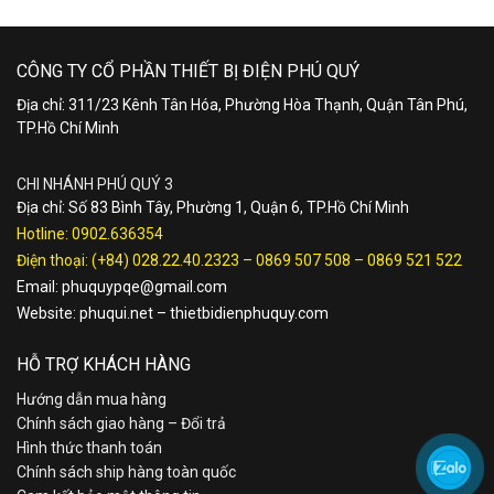
CÔNG TY CỔ PHẦN THIẾT BỊ ĐIỆN PHÚ QUÝ
Địa chỉ: 311/23 Kênh Tân Hóa, Phường Hòa Thạnh, Quận Tân Phú,
TP.Hồ Chí Minh
CHI NHÁNH PHÚ QUÝ 3
Địa chỉ: Số 83 Bình Tây, Phường 1, Quận 6, TP.Hồ Chí Minh
Hotline:
0902.636354
Điện thoại:
(+84) 028.22.40.2323
–
0869 507 508
–
0869 521 522
Email:
phuquypqe@gmail.com
Website:
phuqui.net
–
thietbidienphuquy.com
HỖ TRỢ KHÁCH HÀNG
Hướng dẫn mua hàng
Chính sách giao hàng – Đổi trả
Hình thức thanh toán
Chính sách ship hàng toàn quốc