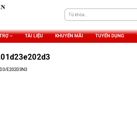
Tìm
kiếm:
 TRỢ
TÀI LIỆU
KHUYẾN MÃI
TUYỂN DỤNG
e201d23e202d3
2D3/E202D3N3