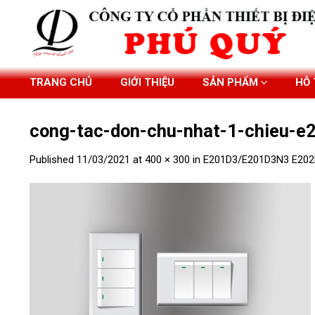
Skip
to
content
TRANG CHỦ
GIỚI THIỆU
SẢN PHẨM
HỖ
cong-tac-don-chu-nhat-1-chieu-
Published
11/03/2021
at
400 × 300
in
E201D3/E201D3N3 E20