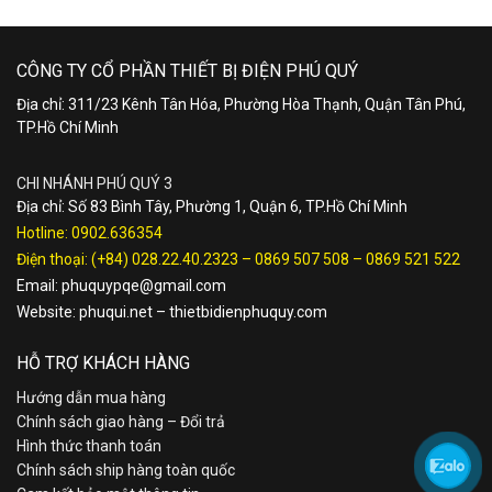
CÔNG TY CỔ PHẦN THIẾT BỊ ĐIỆN PHÚ QUÝ
Địa chỉ: 311/23 Kênh Tân Hóa, Phường Hòa Thạnh, Quận Tân Phú,
TP.Hồ Chí Minh
CHI NHÁNH PHÚ QUÝ 3
Địa chỉ: Số 83 Bình Tây, Phường 1, Quận 6, TP.Hồ Chí Minh
Hotline:
0902.636354
Điện thoại:
(+84) 028.22.40.2323
–
0869 507 508
–
0869 521 522
Email:
phuquypqe@gmail.com
Website:
phuqui.net
–
thietbidienphuquy.com
HỖ TRỢ KHÁCH HÀNG
Hướng dẫn mua hàng
Chính sách giao hàng – Đổi trả
Hình thức thanh toán
Chính sách ship hàng toàn quốc