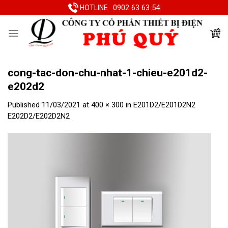
Skip
0902 63 63 54
HOTLINE
to
content
cong-tac-don-chu-nhat-1-chieu-e201d2-
e202d2
Published
11/03/2021
at
400 × 300
in
E201D2/E201D2N2
E202D2/E202D2N2