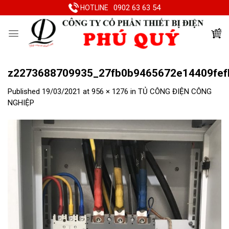
Skip
0902 63 63 54
HOTLINE
to
content
z2273688709935_27fb0b9465672e14409fef
Published
19/03/2021
at
956 × 1276
in
TỦ CÔNG ĐIỆN CÔNG
NGHIỆP