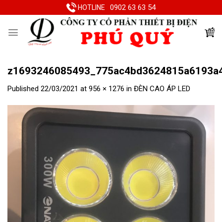
Skip
0902 63 63 54
HOTLINE
to
content
z1693246085493_775ac4bd3624815a6193a4
Published
22/03/2021
at
956 × 1276
in
ĐÈN CAO ÁP LED