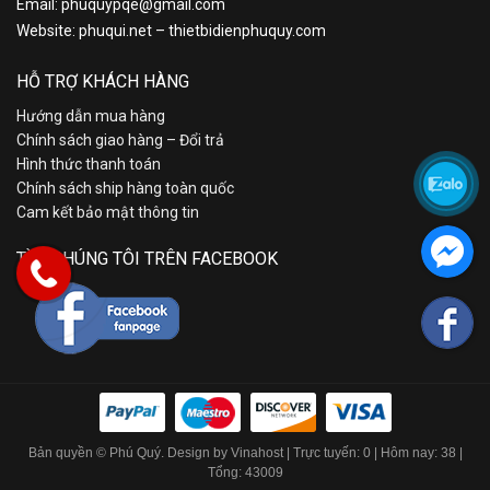
Email:
phuquypqe@gmail.com
Website:
phuqui.net
–
thietbidienphuquy.com
HỖ TRỢ KHÁCH HÀNG
Hướng dẫn mua hàng
Chính sách giao hàng – Đổi trả
Hình thức thanh toán
Chính sách ship hàng toàn quốc
Cam kết bảo mật thông tin
TÌM CHÚNG TÔI TRÊN FACEBOOK
Bản quyền © Phú Quý. Design by Vinahost
| Trực tuyến: 0 | Hôm nay: 38 |
Tổng: 43009