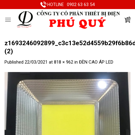
Skip
0902 63 63 54
HOTLINE
to
content
z1693246092899_c3c13e52d4559b29f6b86d
(2)
Published
22/03/2021
at
818 × 962
in
ĐÈN CAO ÁP LED