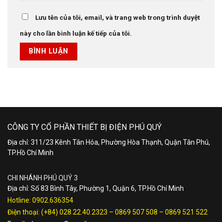
Lưu tên của tôi, email, và trang web trong trình duyệt
này cho lần bình luận kế tiếp của tôi.
CÔNG TY CỔ PHẦN THIẾT BỊ ĐIỆN PHÚ QUÝ
Địa chỉ: 311/23 Kênh Tân Hóa, Phường Hòa Thạnh, Quận Tân Phú,
TP.Hồ Chí Minh
CHI NHÁNH PHÚ QUÝ 3
Địa chỉ: Số 83 Bình Tây, Phường 1, Quận 6, TP.Hồ Chí Minh
Hotline:
0902.636354
Điện thoại:
(+84) 028.22.40.2323
–
0869 507 508
–
0869 521 522