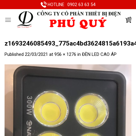
Skip
0902 63 63 54
HOTLINE
to
content
z1693246085493_775ac4bd3624815a6193a4
Published
22/03/2021
at
956 × 1276
in
ĐÈN LED CAO ÁP