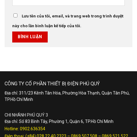
Lưu tên của tôi, email, và trang web trong trình duyệt
này cho lần bình luận kế tiếp của tôi.
CÔNG TY CỔ PHẦN THIẾT BỊ ĐIỆN PHÚ QUÝ
Địa chỉ: 311/23 Kênh Tân Hóa, Phường Hòa Thạnh, Quận Tân Phú,
TP.Hồ Chí Minh
CHI NHÁNH PHÚ QUÝ 3
Địa chỉ: Số 83 Bình Tây, Phường 1, Quận 6, TP.Hồ Chí Minh
Hotline:
0902.636354
Điện thoại:
(+84) 028.22.40.2323
–
0869 507 508
–
0869 521 522