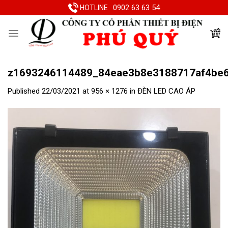
Skip
0902 63 63 54
HOTLINE
to
content
z1693246114489_84eae3b8e3188717af4be
Published
22/03/2021
at
956 × 1276
in
ĐÈN LED CAO ÁP