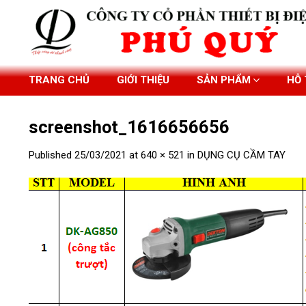
Skip
to
content
TRANG CHỦ
GIỚI THIỆU
SẢN PHẨM
HỖ
screenshot_1616656656
Published
25/03/2021
at
640 × 521
in
DỤNG CỤ CẦM TAY