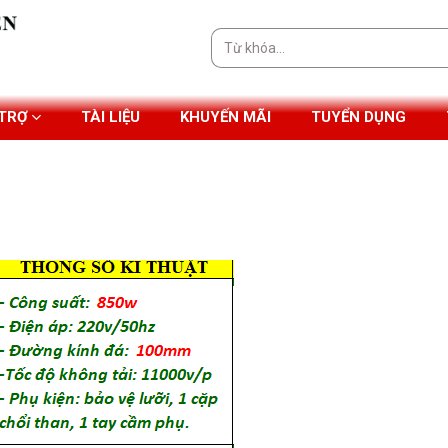
Tìm
kiếm:
 TRỢ
TÀI LIỆU
KHUYẾN MÃI
TUYỂN DỤNG