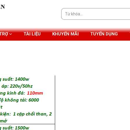
Tìm
kiếm:
 TRỢ
TÀI LIỆU
KHUYẾN MÃI
TUYỂN DỤNG