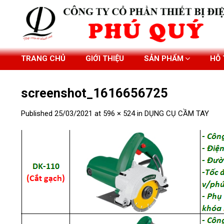
Skip
to
content
TRANG CHỦ
GIỚI THIỆU
SẢN PHẨM
HỖ
screenshot_1616656725
Published
25/03/2021
at
596 × 524
in
DỤNG CỤ CẦM TAY