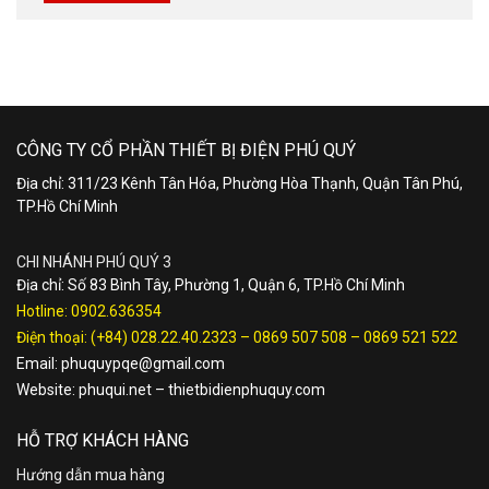
CÔNG TY CỔ PHẦN THIẾT BỊ ĐIỆN PHÚ QUÝ
Địa chỉ: 311/23 Kênh Tân Hóa, Phường Hòa Thạnh, Quận Tân Phú,
TP.Hồ Chí Minh
CHI NHÁNH PHÚ QUÝ 3
Địa chỉ: Số 83 Bình Tây, Phường 1, Quận 6, TP.Hồ Chí Minh
Hotline:
0902.636354
Điện thoại:
(+84) 028.22.40.2323
–
0869 507 508
–
0869 521 522
Email:
phuquypqe@gmail.com
Website:
phuqui.net
–
thietbidienphuquy.com
HỖ TRỢ KHÁCH HÀNG
Hướng dẫn mua hàng