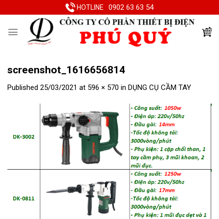
Skip
0902 63 63 54
HOTLINE
to
content
screenshot_1616656814
Published
25/03/2021
at
596 × 570
in
DỤNG CỤ CẦM TAY