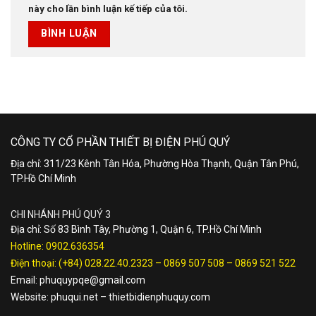
này cho lần bình luận kế tiếp của tôi.
CÔNG TY CỔ PHẦN THIẾT BỊ ĐIỆN PHÚ QUÝ
Địa chỉ: 311/23 Kênh Tân Hóa, Phường Hòa Thạnh, Quận Tân Phú,
TP.Hồ Chí Minh
CHI NHÁNH PHÚ QUÝ 3
Địa chỉ: Số 83 Bình Tây, Phường 1, Quận 6, TP.Hồ Chí Minh
Hotline:
0902.636354
Điện thoại:
(+84) 028.22.40.2323
–
0869 507 508
–
0869 521 522
Email:
phuquypqe@gmail.com
Website:
phuqui.net
–
thietbidienphuquy.com