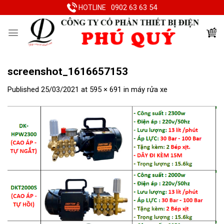
Skip
0902 63 63 54
HOTLINE
to
content
screenshot_1616657153
Published
25/03/2021
at
595 × 691
in
máy rửa xe