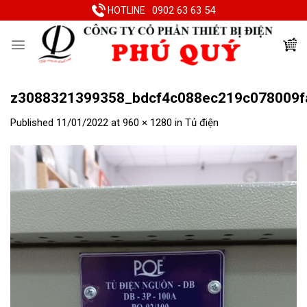
Skip
0902 63 63 54
HOTLINE
to
content
z3088321399358_bdcf4c088ec219c078009f
Published
11/01/2022
at
960 × 1280
in
Tủ điện