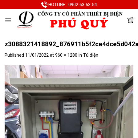
Skip
0902 63 63 54
HOTLINE
to
content
z3088321418892_876911b5f2ce4dce5d042a
Published
11/01/2022
at
960 × 1280
in
Tủ điện