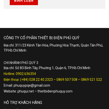
CÔNG TY CỔ PHẦN THIẾT BỊ ĐIỆN PHÚ QUÝ
Địa chỉ: 311/23 Kênh Tân Hóa, Phường Hòa Thạnh, Quận Tân Phú,
TP.Hồ Chí Minh
CHI NHÁNH PHÚ QUÝ 3
Địa chỉ: Số 83 Bình Tây, Phường 1, Quận 6, TP.Hồ Chí Minh
Hotline:
0902.636354
Điện thoại:
(+84) 028.22.40.2323
–
0869 507 508
–
0869 521 522
Email:
phuquypqe@gmail.com
Website:
phuqui.net
–
thietbidienphuquy.com
HỖ TRỢ KHÁCH HÀNG