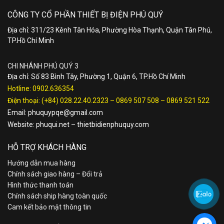
CÔNG TY CỔ PHẦN THIẾT BỊ ĐIỆN PHÚ QUÝ
Địa chỉ: 311/23 Kênh Tân Hóa, Phường Hòa Thạnh, Quận Tân Phú,
TP.Hồ Chí Minh
CHI NHÁNH PHÚ QUÝ 3
Địa chỉ: Số 83 Bình Tây, Phường 1, Quận 6, TP.Hồ Chí Minh
Hotline:
0902.636354
Điện thoại:
(+84) 028.22.40.2323
–
0869 507 508
–
0869 521 522
Email:
phuquypqe@gmail.com
Website:
phuqui.net
–
thietbidienphuquy.com
HỖ TRỢ KHÁCH HÀNG
Hướng dẫn mua hàng
Chính sách giao hàng – Đổi trả
Hình thức thanh toán
Chính sách ship hàng toàn quốc
Cam kết bảo mật thông tin