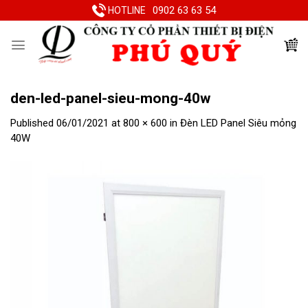
Skip
0902 63 63 54
HOTLINE
to
content
den-led-panel-sieu-mong-40w
Published
06/01/2021
at
800 × 600
in
Đèn LED Panel Siêu mỏng
40W