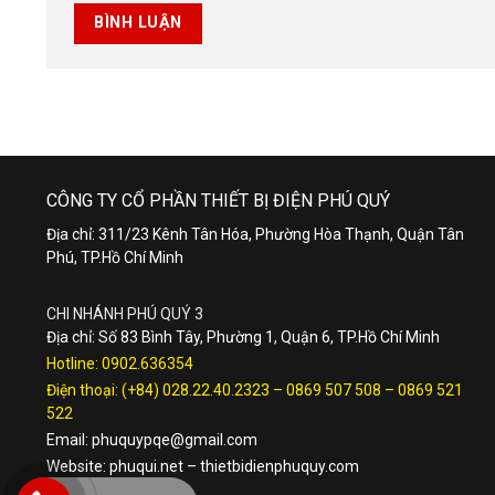
CÔNG TY CỔ PHẦN THIẾT BỊ ĐIỆN PHÚ QUÝ
Địa chỉ: 311/23 Kênh Tân Hóa, Phường Hòa Thạnh, Quận Tân
Phú, TP.Hồ Chí Minh
CHI NHÁNH PHÚ QUÝ 3
Địa chỉ: Số 83 Bình Tây, Phường 1, Quận 6, TP.Hồ Chí Minh
Hotline:
0902.636354
Điện thoại:
(+84) 028.22.40.2323
–
0869 507 508
–
0869 521
522
Email:
phuquypqe@gmail.com
Website:
phuqui.net
–
thietbidienphuquy.com