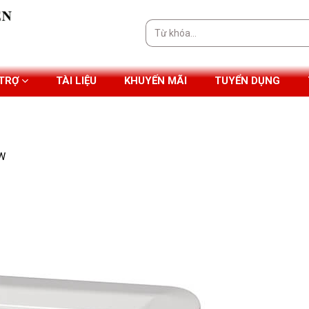
Tìm
kiếm:
 TRỢ
TÀI LIỆU
KHUYẾN MÃI
TUYỂN DỤNG
8W