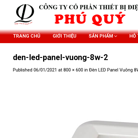
Skip
to
content
TRANG CHỦ
GIỚI THIỆU
SẢN PHẨM
HỖ
den-led-panel-vuong-8w-2
Published
06/01/2021
at
800 × 600
in
Đèn LED Panel Vuông 