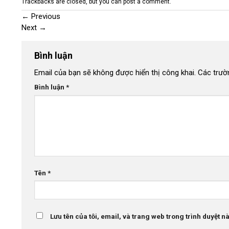
Trackbacks are closed, but you can
post a comment
.
←
Previous
Next
→
Bình luận
Email của bạn sẽ không được hiển thị công khai.
Các trườ
Bình luận
*
Tên
*
Lưu tên của tôi, email, và trang web trong trình duyệt này