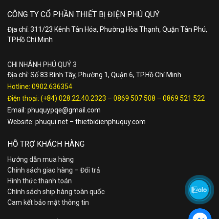
CÔNG TY CỔ PHẦN THIẾT BỊ ĐIỆN PHÚ QUÝ
Địa chỉ: 311/23 Kênh Tân Hóa, Phường Hòa Thạnh, Quận Tân Phú,
TP.Hồ Chí Minh
CHI NHÁNH PHÚ QUÝ 3
Địa chỉ: Số 83 Bình Tây, Phường 1, Quận 6, TP.Hồ Chí Minh
Hotline:
0902.636354
Điện thoại:
(+84) 028.22.40.2323
–
0869 507 508
–
0869 521 522
Email:
phuquypqe@gmail.com
Website:
phuqui.net
–
thietbidienphuquy.com
HỖ TRỢ KHÁCH HÀNG
Hướng dẫn mua hàng
Chính sách giao hàng – Đổi trả
Hình thức thanh toán
Chính sách ship hàng toàn quốc
Cam kết bảo mật thông tin