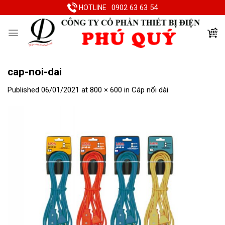
Skip
0902 63 63 54
HOTLINE
to
content
cap-noi-dai
Published
06/01/2021
at
800 × 600
in
Cáp nối dài