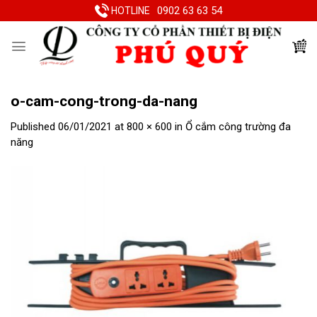
Skip
0902 63 63 54
HOTLINE
to
content
o-cam-cong-trong-da-nang
Published
06/01/2021
at
800 × 600
in
Ổ cắm công trường đa
năng