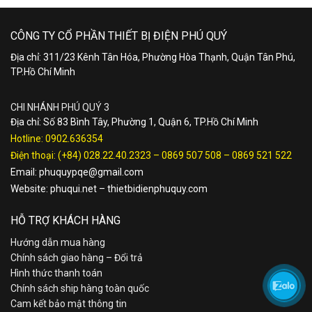
CÔNG TY CỔ PHẦN THIẾT BỊ ĐIỆN PHÚ QUÝ
Địa chỉ: 311/23 Kênh Tân Hóa, Phường Hòa Thạnh, Quận Tân Phú,
TP.Hồ Chí Minh
CHI NHÁNH PHÚ QUÝ 3
Địa chỉ: Số 83 Bình Tây, Phường 1, Quận 6, TP.Hồ Chí Minh
Hotline:
0902.636354
Điện thoại:
(+84) 028.22.40.2323
–
0869 507 508
–
0869 521 522
Email:
phuquypqe@gmail.com
Website:
phuqui.net
–
thietbidienphuquy.com
HỖ TRỢ KHÁCH HÀNG
Hướng dẫn mua hàng
Chính sách giao hàng – Đổi trả
Hình thức thanh toán
Chính sách ship hàng toàn quốc
Cam kết bảo mật thông tin