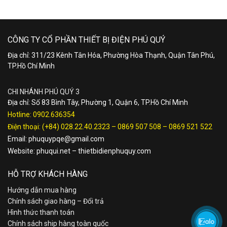
CÔNG TY CỔ PHẦN THIẾT BỊ ĐIỆN PHÚ QUÝ
Địa chỉ: 311/23 Kênh Tân Hóa, Phường Hòa Thạnh, Quận Tân Phú,
TP.Hồ Chí Minh
CHI NHÁNH PHÚ QUÝ 3
Địa chỉ: Số 83 Bình Tây, Phường 1, Quận 6, TP.Hồ Chí Minh
Hotline:
0902.636354
Điện thoại:
(+84) 028.22.40.2323
–
0869 507 508
–
0869 521 522
Email:
phuquypqe@gmail.com
Website:
phuqui.net
–
thietbidienphuquy.com
HỖ TRỢ KHÁCH HÀNG
Hướng dẫn mua hàng
Chính sách giao hàng – Đổi trả
Hình thức thanh toán
Chính sách ship hàng toàn quốc