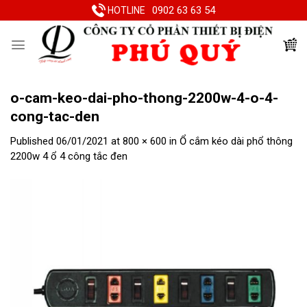
Skip
0902 63 63 54
HOTLINE
to
content
o-cam-keo-dai-pho-thong-2200w-4-o-4-
cong-tac-den
Published
06/01/2021
at
800 × 600
in
Ổ cắm kéo dài phổ thông
2200w 4 ổ 4 công tắc đen