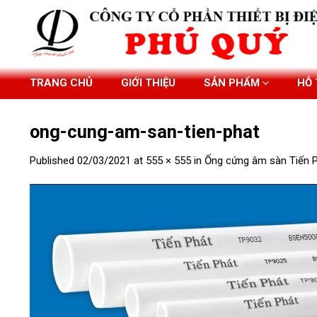
Skip
to
content
TRANG CHỦ
GIỚI THIỆU
SẢN PHẨM
HỖ
ong-cung-am-san-tien-phat
Published
02/03/2021
at
555 × 555
in
Ống cứng âm sàn Tiến P