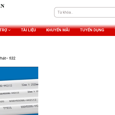
Tìm
kiếm:
 TRỢ
TÀI LIỆU
KHUYẾN MÃI
TUYỂN DỤNG
hát– fi32