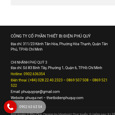
CÔNG TY CỔ PHẦN THIẾT BỊ ĐIỆN PHÚ QUÝ
Địa chỉ: 311/23 Kênh Tân Hóa, Phường Hòa Thạnh, Quận Tân
Phú, TP.Hồ Chí Minh
CHI NHÁNH PHÚ QUÝ 3
Địa chỉ: Số 83 Bình Tây, Phường 1, Quận 6, TP.Hồ Chí Minh
Hotline:
0902.636354
Điện thoại:
(+84) 028.22.40.2323
–
0869 507 508
–
0869 521
522
Email:
phuquypqe@gmail.com
Website:
phuqui.net
–
thietbidienphuquy.com
0902 63 63 54
Bản quyền © Phú Quý. Design by Vinahost
| Trực tuyến: 0 | Hôm nay: 9 | 