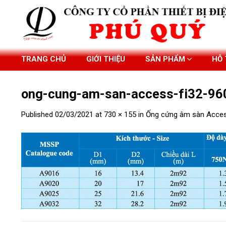
Skip
to
content
TRANG CHỦ
GIỚI THIỆU
SẢN PHẨM
HỖ
ong-cung-am-san-access-fi32-96
Published
02/03/2021
at
730 × 155
in
Ống cứng âm sàn Acces