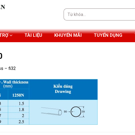
Tìm
kiếm:
 TRỢ
TÀI LIỆU
KHUYẾN MÃI
TUYỂN DỤNG
0
s – fi32