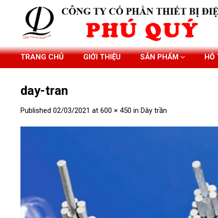
Skip
to
content
TRANG CHỦ
GIỚI THIỆU
SẢN PHẨM
HỖ
day-tran
Published
02/03/2021
at
600 × 450
in
Dây trần