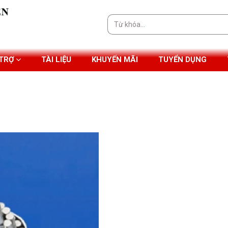
Tìm
kiếm:
 TRỢ
TÀI LIỆU
KHUYẾN MÃI
TUYỂN DỤNG