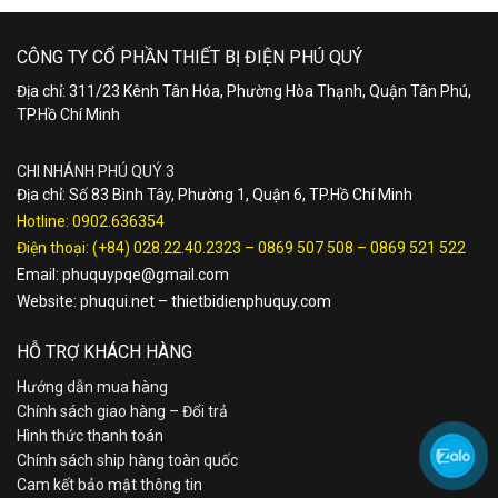
CÔNG TY CỔ PHẦN THIẾT BỊ ĐIỆN PHÚ QUÝ
Địa chỉ: 311/23 Kênh Tân Hóa, Phường Hòa Thạnh, Quận Tân Phú,
TP.Hồ Chí Minh
CHI NHÁNH PHÚ QUÝ 3
Địa chỉ: Số 83 Bình Tây, Phường 1, Quận 6, TP.Hồ Chí Minh
Hotline:
0902.636354
Điện thoại:
(+84) 028.22.40.2323
–
0869 507 508
–
0869 521 522
Email:
phuquypqe@gmail.com
Website:
phuqui.net
–
thietbidienphuquy.com
HỖ TRỢ KHÁCH HÀNG
Hướng dẫn mua hàng
Chính sách giao hàng – Đổi trả
Hình thức thanh toán
Chính sách ship hàng toàn quốc
Cam kết bảo mật thông tin