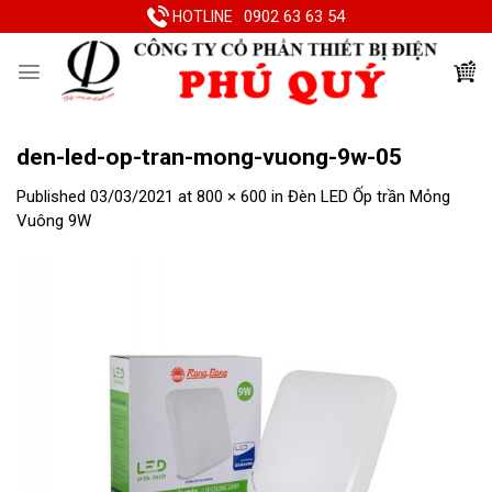
Skip
0902 63 63 54
HOTLINE
to
content
den-led-op-tran-mong-vuong-9w-05
Published
03/03/2021
at
800 × 600
in
Đèn LED Ốp trần Mỏng
Vuông 9W