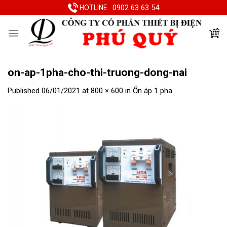
Skip
0902 63 63 54
HOTLINE
to
content
on-ap-1pha-cho-thi-truong-dong-nai
Published
06/01/2021
at
800 × 600
in
Ổn áp 1 pha