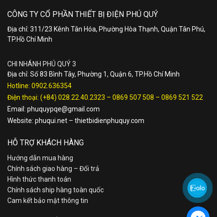
CÔNG TY CỔ PHẦN THIẾT BỊ ĐIỆN PHÚ QUÝ
Địa chỉ: 311/23 Kênh Tân Hóa, Phường Hòa Thạnh, Quận Tân Phú,
TP.Hồ Chí Minh
CHI NHÁNH PHÚ QUÝ 3
Địa chỉ: Số 83 Bình Tây, Phường 1, Quận 6, TP.Hồ Chí Minh
Hotline:
0902.636354
Điện thoại:
(+84) 028.22.40.2323
–
0869 507 508
–
0869 521 522
Email:
phuquypqe@gmail.com
Website:
phuqui.net
–
thietbidienphuquy.com
HỖ TRỢ KHÁCH HÀNG
Hướng dẫn mua hàng
Chính sách giao hàng – Đổi trả
Hình thức thanh toán
Chính sách ship hàng toàn quốc
Cam kết bảo mật thông tin