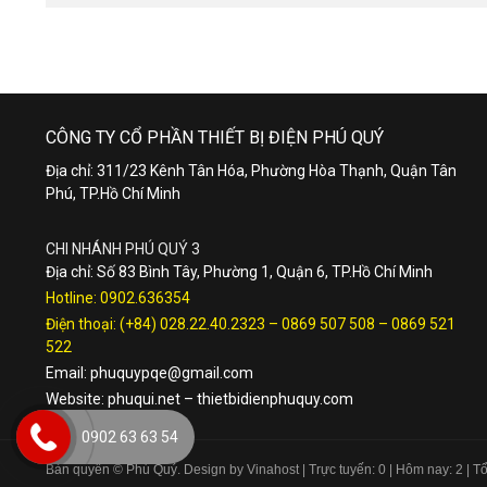
CÔNG TY CỔ PHẦN THIẾT BỊ ĐIỆN PHÚ QUÝ
Địa chỉ: 311/23 Kênh Tân Hóa, Phường Hòa Thạnh, Quận Tân
Phú, TP.Hồ Chí Minh
CHI NHÁNH PHÚ QUÝ 3
Địa chỉ: Số 83 Bình Tây, Phường 1, Quận 6, TP.Hồ Chí Minh
Hotline:
0902.636354
Điện thoại:
(+84) 028.22.40.2323
–
0869 507 508
–
0869 521
522
Email:
phuquypqe@gmail.com
Website:
phuqui.net
–
thietbidienphuquy.com
0902 63 63 54
Bản quyền © Phú Quý. Design by Vinahost
| Trực tuyến: 0 | Hôm nay: 2 | 