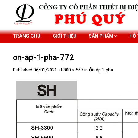
Skip
to
content
TRANG CHỦ
GIỚI THIỆU
SẢN PHẨM
HỖ
on-ap-1-pha-772
Published
06/01/2021
at
800 × 567
in
Ổn áp 1 pha