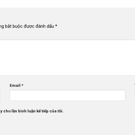
ng bắt buộc được đánh dấu
*
Email
*
 cho lần bình luận kế tiếp của tôi.