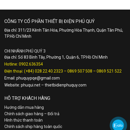
CÔNG TY CỔ PHẦN THIẾT BỊ ĐIỆN PHÚ QUÝ
Địa chỉ: 311/23 Kênh Tân Hóa, Phường Hòa Thạnh, Quận Tân Phú,
TP.Hồ Chí Minh
CHI NHÁNH PHÚ QUÝ 3
Địa chỉ: Số 83 Bình Tây, Phường 1, Quận 6, TP.Hồ Chí Minh
Hotline:
0902.636354
Điện thoại:
(+84) 028.22.40.2323
–
0869 507 508
–
0869 521 522
Email:
phuquypqe@gmail.com
Website:
phuqui.net
–
thietbidienphuquy.com
HỖ TRỢ KHÁCH HÀNG
Hướng dẫn mua hàng
Chính sách giao hàng – Đổi trả
Hình thức thanh toán
Chính sách ship hàng toàn quốc