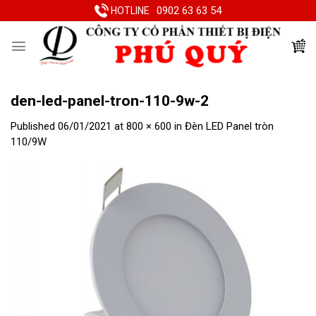
Skip
0902 63 63 54
HOTLINE
to
content
den-led-panel-tron-110-9w-2
Published
06/01/2021
at
800 × 600
in
Đèn LED Panel tròn
110/9W