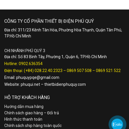
CÔNG TY CỔ PHẦN THIẾT BỊ ĐIỆN PHÚ QUÝ
Địa chỉ: 311/23 Kênh Tân Hóa, Phường Hòa Thạnh, Quận Tân Phú,
TP.Hồ Chí Minh
CHI NHÁNH PHÚ QUÝ 3
Địa chỉ: Số 83 Bình Tây, Phường 1, Quận 6, TP.Hồ Chí Minh
Hotline:
0902.636354
Điện thoại:
(+84) 028.22.40.2323
–
0869 507 508
–
0869 521 522
Email:
phuquypqe@gmail.com
Website:
phuqui.net
–
thietbidienphuquy.com
HỖ TRỢ KHÁCH HÀNG
Hướng dẫn mua hàng
Chính sách giao hàng – Đổi trả
Hình thức thanh toán
Chính sách ship hàng toàn quốc