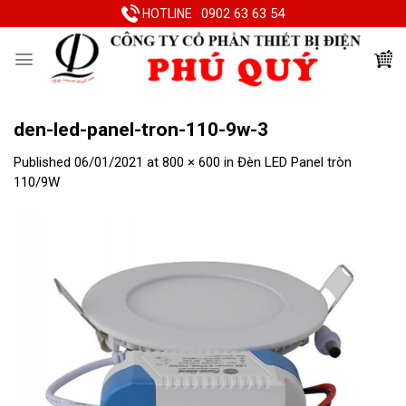
Skip
0902 63 63 54
HOTLINE
to
content
den-led-panel-tron-110-9w-3
Published
06/01/2021
at
800 × 600
in
Đèn LED Panel tròn
110/9W